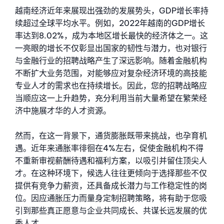
越南经济近年来展现出强劲的发展势头，GDP增长率持
续超过全球平均水平。例如，2022年越南的GDP增长
率达到8.02%，成为本地区增长最快的经济体之一。这
一亮眼的增长不仅彰显出国家的韧性与潜力，也对银行
与金融行业的招聘战略产生了深远影响。随着金融机构
不断扩大业务范围，对能够应对复杂经济环境的高技能
专业人才的需求也在持续增长。因此，您的招聘战略应
当顺应这一上升趋势，充分利用当前大量希望在繁荣经
济中施展才华的人才资源。
然而，在这一背景下，通货膨胀既带来挑战，也孕育机
遇。近年来通胀率徘徊在4%左右，促使金融机构不得
不重新审视薪酬待遇和福利方案，以吸引并留住顶尖人
才。在这种环境下，候选人往往更倾向于选择那些不仅
提供有竞争力薪资，还具备成长潜力与工作稳定性的岗
位。因应通胀压力而量身定制招聘策略，将有助于您吸
引到那些真正愿意与企业共同成长、共谋长远发展的优
秀人才。